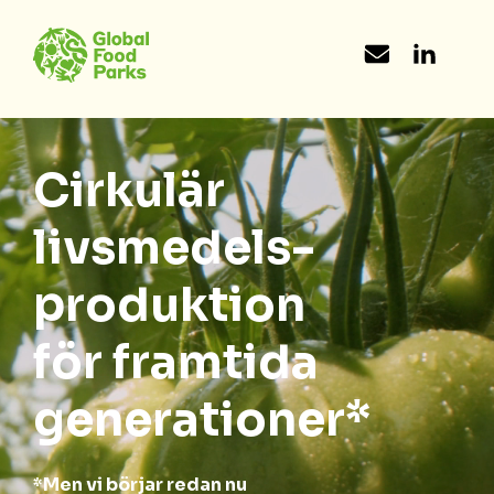
Cirkulär
livsmedels-
produktion
för framtida
generationer*
*Men vi börjar redan nu