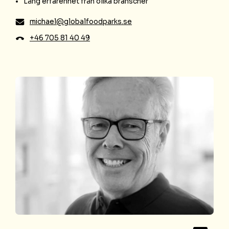
Lång erfarenhet från olika branscher
michael@globalfoodparks.se
+46 705 81 40 49