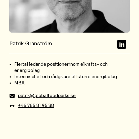
LinkedIn
Patrik Granström
Flertal ledande positioner inom elkrafts- och
energibolag
Interimschef och rådgivare till större energibolag
MBA
patrik@globalfoodparks.se
+46 765 81 95 88